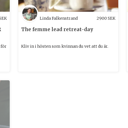
SEK
Linda Falkenstrand
2900
SEK
R
The femme lead retreat-day
 för
Kliv in i hösten som kvinnan du vet att du är.